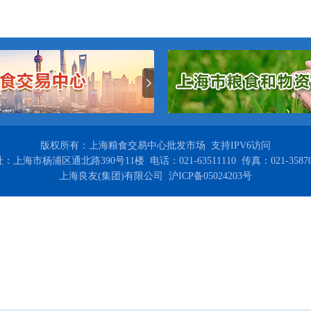
版权所有：上海粮食交易中心批发市场 支持IPV6访问
：上海市杨浦区通北路390号11楼 电话：021-63511110 传真：021-35870
上海良友(集团)有限公司 沪ICP备05024203号