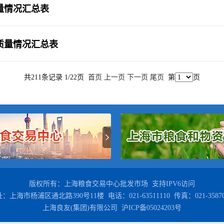
质量情况汇总表
拍质量情况汇总表
共211条记录 1/22页
首页
上一页
下一页
尾页
第
页
版权所有：上海粮食交易中心批发市场 支持IPV6访问
：上海市杨浦区通北路390号11楼 电话：021-63511110 传真：021-35870
上海良友(集团)有限公司 沪ICP备05024203号