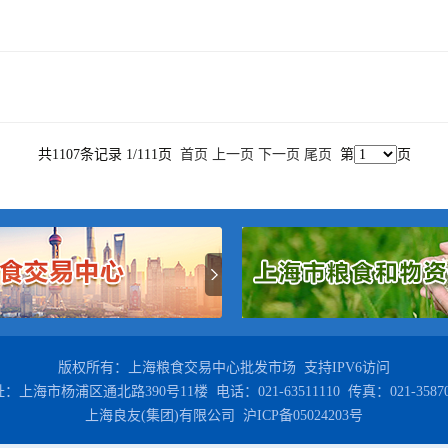
共1107条记录 1/111页
首页
上一页
下一页
尾页
第
页
版权所有：上海粮食交易中心批发市场 支持IPV6访问
：上海市杨浦区通北路390号11楼 电话：021-63511110 传真：021-35870
上海良友(集团)有限公司 沪ICP备05024203号