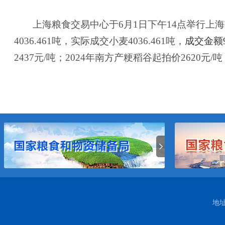
上海粮食交易中心于
6
月
1
日下午
14
点举行上海
4036.461
吨，实际成交小麦
4036.461
吨，
成交金额
2437
元
/
吨；
2024
年南方产粳稻谷起拍价
2620
元
/
吨
地址