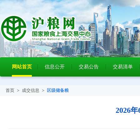
网站首页
信息公开
交易公告
交易清单
首页
>
成交信息
>
区级储备粮
202