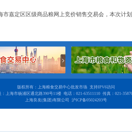
海市嘉定区区级商品粮网上竞价销售交易会，本次计划
版权所有：上海粮食交易中心批发市场 支持IPV6访问
：上海市杨浦区通北路390号11楼 电话：021-63511110 传真：021-35870
上海良友(集团)有限公司 沪ICP备05024203号