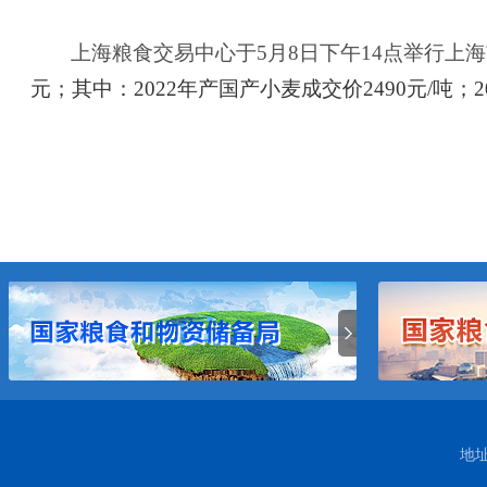
上海粮食交易中心于
5
月
8
日下午
14
点举行上海
元
；其中：
2022
年产国产小麦成交价
2490
元
/
吨；
2
地址