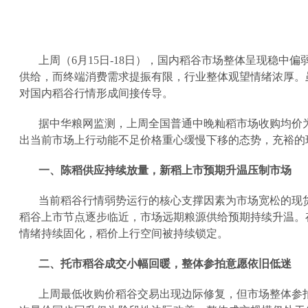
上周（
6
月
15
日
-18
日），国内稻谷市场整体呈现稳中偏
供给，而终端消费需求提振有限，行业整体观望情绪浓厚。
对国内稻谷行情形成间接传导。
据中华粮网监测，上周全国普通中晚籼稻市场收购均价
出当前市场上行动能不足价格重心缓慢下移的态势，充裕的
一、陈稻供应持续放量，新稻上市预期升温压制市场
当前稻谷行情弱势运行的核心支撑因素为市场宽松的现
稻谷上市节点逐步临近，市场远期粮源供给预期持续升温。
情绪持续固化，稻价上行空间被持续锁定。
二、托市稻谷成交小幅回暖，整体参拍意愿依旧低迷
上周最低收购价稻谷交易出现边际修复，但市场整体参