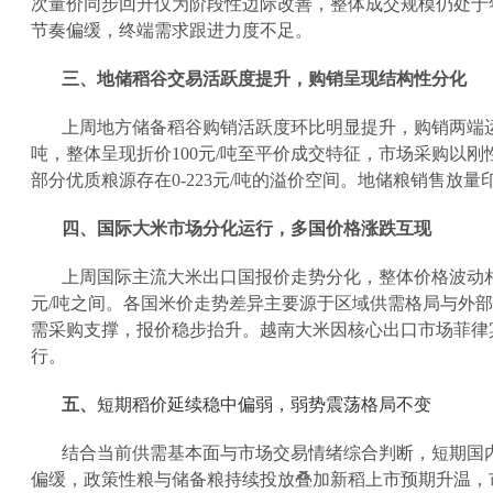
次量价同步回升仅为阶段性边际改善，整体成交规模仍处于
节奏偏缓，终端需求跟进力度不足。
三、地储稻谷交易活跃度提升，购销呈现结构性分化
上周地方储备稻谷购销活跃度环比明显提升，购销两端
吨，整体呈现折价
100
元
/
吨至平价成交特征，市场采购以刚
部分优质粮源存在
0-223
元
/
吨的溢价空间。地储粮销售放量
四、国际大米市场分化运行，多国价格涨跌互现
上周国际主流大米出口国报价走势分化，整体价格波动
元
/
吨之间。各国米价走势差异主要源于区域供需格局与外部
需采购支撑，报价稳步抬升。越南大米因核心出口市场菲律
行。
五、
短期稻价延续稳中偏弱，弱势震荡格局不变
结合当前供需基本面与市场交易情绪综合判断，短期国
偏缓，政策性粮与储备粮持续投放叠加新稻上市预期升温，