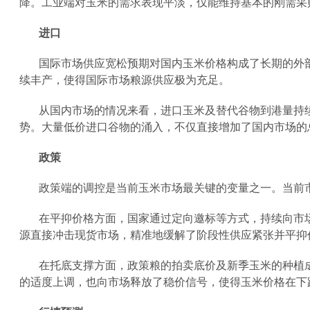
降。工业端对玉米的需求表现平淡，仅能维持基本的刚需采
进口
国际市场供应宽松预期对国内玉米价格构成了长期的外
续丰产，使得国际市场粮源供应极为充足。
从国内市场的情况来看，进口玉米及替代谷物到港量持
势。大量低价进口谷物的涌入，不仅直接增加了国内市场的
政策
政策端的调控是当前玉米市场最关键的变量之一。当前
在平抑价格方面，国家通过定向邀标等方式，持续向市
源直接冲击现货市场，精准地缓解了阶段性供应紧张并平抑
在托底支撑方面，政策粮的拍卖底价及新季玉米的种植
的适度上调，也向市场释放了稳价信号，使得玉米价格在下