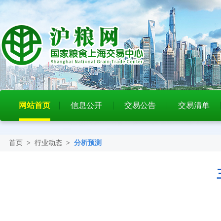
网站首页
信息公开
交易公告
交易清单
首页
>
行业动态
>
分析预测