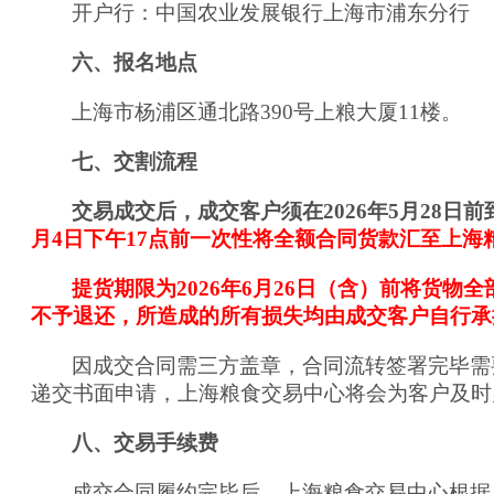
开户行：中国农业发展银行上海市浦东分行
六、报名地点
上海市杨浦区通北路390号上粮大厦11楼。
七、交割流程
交易成交后，成交客户须在202
6
年
5
月
28
日前
月
4
日下午17点前一次性将全额合同货款汇至上海
提货期限为
2026
年
6
月
26
日（含）前将货物全
不予退还，所造成的所有损失均由成交客户自行承
因成交合同需三方盖章，合同流转签署完毕需
递交书面申请，上海粮食交易中心将会为客户及时
八、交易手续费
成交合同履约完毕后，上海粮食交易中心根据