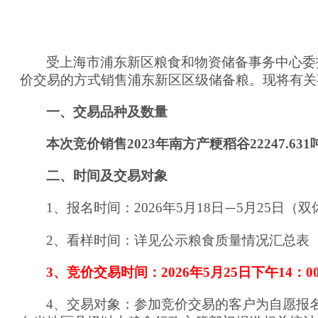
受
上海市浦东新区粮食和物资储备事务中心
委
价交易的方式销售浦东新区区级储备粮。现将有关
一、交易品种及数量
本次竞价销售202
3
年南方产粳稻谷22247.631
二、时间及交易对象
1、报名时间：202
6
年
5
月
18
日
5
月
25
日（
双
—
2
、看样时间：详见公示粮食质量情况汇总表
3、竞价交易时间：202
6
年
5
月
25
日
下午
14：
0
4、交易对象：参加竞价交易的客户为自愿报