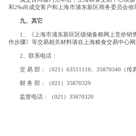
和
2
‰向成交客户
和
上海市浦东新区商务委员会
收
九、其它
1、《上海市浦东新区区级储备粮网上竞价销
作步骤》等交易相关材料请在上海粮食交易中心网站“沪粮网
2、
联系电话：
交 易 部：（021）63511110、35870340（
财 务 部：（021）35870329
监督电话：（021）3587032
0