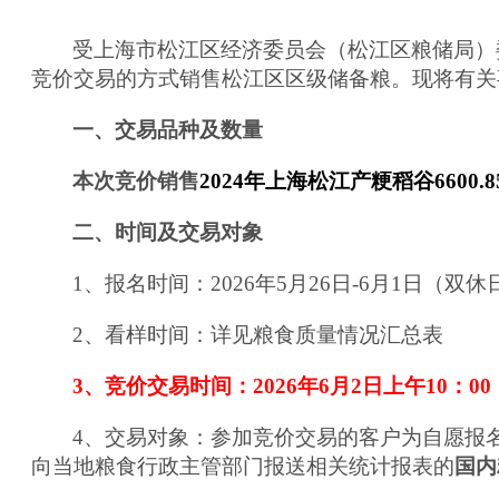
受
上海市松江区经济委员会（松江区粮储局）
竞价交易的方式销售
松江区区级储备粮
。现将有关
一、交易品种及数量
本次竞价销售
20
24
年上海
松江
产
粳稻谷
6600.8
二、时间及交易对象
1、报名时间：202
6
年
5
月
26
日-
6
月
1
日（
双休
2、
看样时间：
详见粮食质量情况汇总表
3、竞价交易时间：202
6
年
6
月
2
日上午10：00
4、交易对象：参加竞价交易的客户为自愿报
向当地粮食行政主管部门报送相关统计报表的
国内