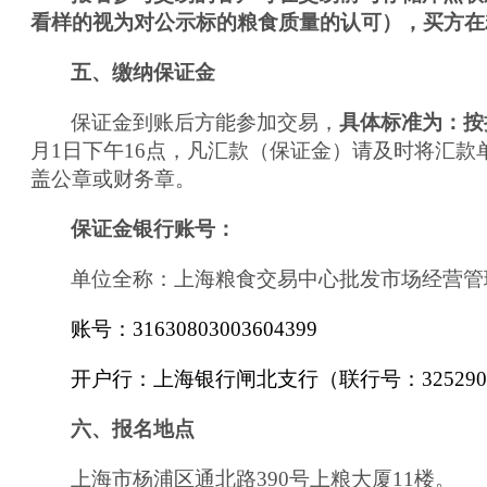
看样的视为对公示标的粮食质量的认可），买方在
五、缴纳保证金
保证金到账后方能参加交易，
具体标准为：
按
月
1
日下午1
6
点，
凡汇款（保证金）请及时将
汇款单
盖公章或财务章。
保证金银行账号：
单位全称：上海粮食交易中心批发市场经营管
账号：31630803003604399
开户行：上海银行闸北支行（联行号：3252900
六、报名地点
上海市杨浦区通北路390号上粮大厦11楼。