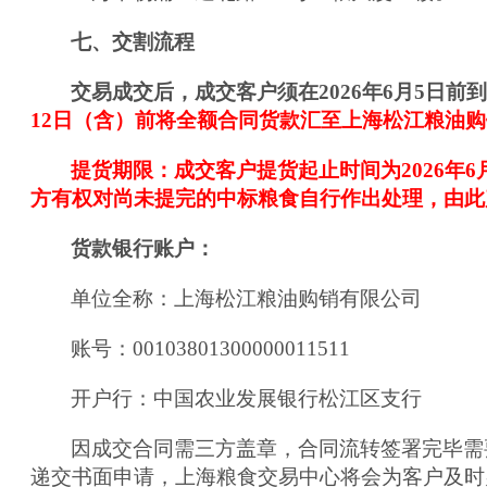
七、交割流程
交易成交后，成交客户须在202
6
年
6
月
5
日前
12
日（
含
）前将全额合同货款汇至
上海松江粮油购
提货期限：
成交客户提货起止时间为
2026
年
6
方有权对尚未提完的中标粮食自行作出处理，由此
货款银行账户：
单位全称：
上海松江粮油购销有限公司
账号：00103801300000011511
开户行：中国农业发展银行松江区支行
因成交合同需三方盖章，合同流转签署完毕需
递交书面申请，上海粮食交易中心将会为客户及时