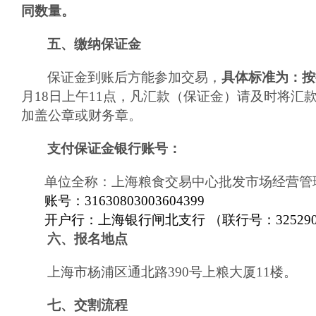
同数量。
五、缴纳保证金
保证金到账后方能参加交易，
具体标准为：按
月
18
日
上
午1
1
点，凡汇款（保证金）请及时将汇款单传
加盖公章或财务章。
支付保证金银行账号：
单位全称：上海粮食交易中心批发市场经营管
账号：31630803003604399
开户行：上海银行闸北支行 （联行号：3252900
六、报名地点
上海市杨浦区通北路390号上粮大厦11楼。
七、交割流程