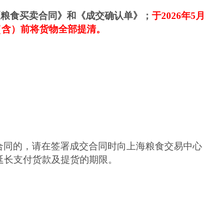
《粮食买卖合同》
和
《成交确认单》；
于
202
6
年
5
月
（含）前将货物全部提清。
合同的，请在签署成交合同时向上海粮食交易中心
延长支付货款及提货的期限。