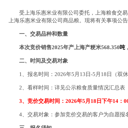
受
上海乐惠米业
有限公司委托，上海粮食交易
上海乐惠米业有限公司
商品粮。现将有关事项公告
一、交易品种和数量
本次竞价销售
2025
年产上海产粳米
568.350
吨
二、时间及交易对象
1、报名时间：202
6
年
5
月
13
日-
5
月
18
日（
双
2、
看样时间：详见公示粮食质量情况汇总表
3、竞价交易时间：202
6
年
5
月
18
日
下午
1
4
：0
4、交易对象：参加竞价交易的客户为自愿报
三、报名须知