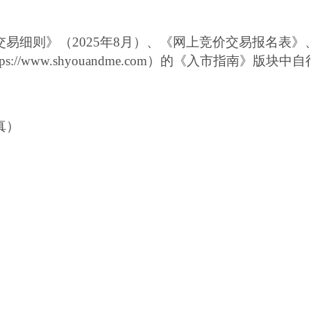
交易细则》（
2025
年
8
月
）、《网上竞价交易报名表》
tps://www.shyouandme.com
）的《
入市指南》版块中自
传真）