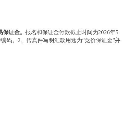
交易保证金。
报名和保证金付款截止时间为202
6
年
5
户编码。2、
传真件写明汇款用途为“
竞价
保证金”并