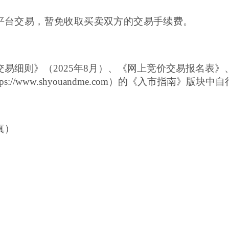
平台交易，暂免收取买卖双方的交易手续费。
易细则》（202
5
年
8
月）、《网上竞价交易报名表》
ww.shyouandme.com）的《
入市指南》版块中自
传真）