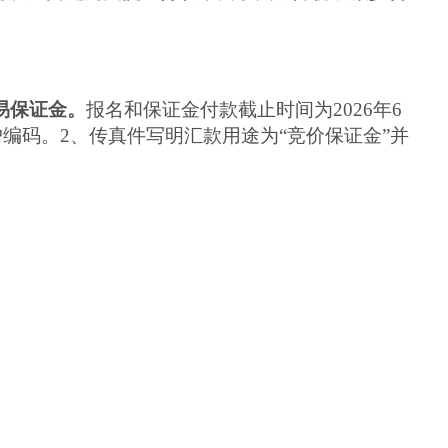
交易保证金。
报名和保证金付款截止时间为202
6
年
6
户编码。2、
传真件写明汇款用途为“
竞价
保证金”并