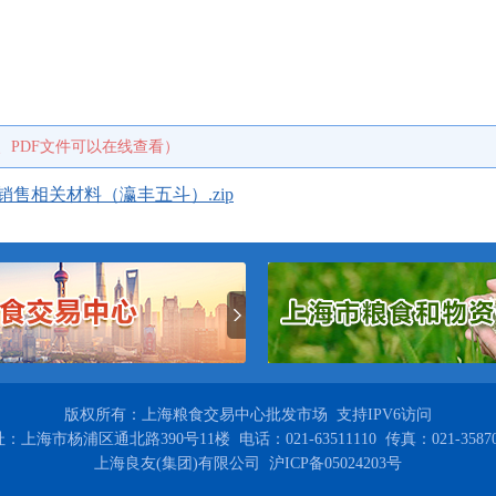
、PDF文件可以在线查看）
销售相关材料（瀛丰五斗）.zip
版权所有：上海粮食交易中心批发市场 支持IPV6访问
：上海市杨浦区通北路390号11楼 电话：021-63511110 传真：021-35870
上海良友(集团)有限公司 沪ICP备05024203号