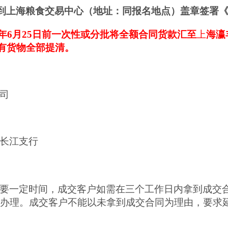
到
上海粮食交易中心（地址：同报名地点）盖章签署
年
6
月
25
日前
一次性
或分批
将全额合同货款汇至
上
海瀛
有
货物全部提清。
司
长江支行
要一定时间，成交客户如需在三个工作日内拿到成交
办理。成交客户不能以未拿到成交合同为理由，要求