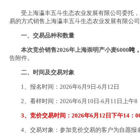
受上海瀛丰五斗生态农业发展有限公司委托，
易的方式销售上海瀛丰五斗生态农业发展有限公司
一、交易品种和数量
本次竞价销售
2026
年上海崇明产小麦
6000
吨
告附件。
二、时间及交易对象
1、报名时间：202
6
年6月
9
日-6月12日
2、
看样时间：
2026
年
6
月
10
日
-6
月
11
日上午
8
3、竞价交易时间：202
6
年
6
月12日
下午
14：0
4、交易对象：
参加竞价交易的客户为自愿报