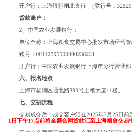
开户行：上海银行
闸北支行
（联行号：
3252
货款账户：
2
、中国农业发展银行：
单位全称：上海粮食交易中心批发市场经营管
账号：
00112595500000238231
开户行：中国农业发展银行上海市分行营业部
六、报名地点
上海市杨浦区通北路
390
号上粮大厦
1
1
楼。
七、交割流程
交易成交后，成交客户须在
202
5
年
7
月
25
日前
1
日下午
1
7
点前将全额合同货款汇至上海粮食交易