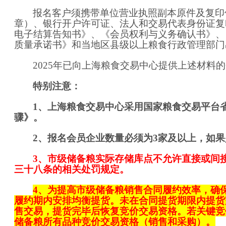
报名客户须携带单位营业执照副本原件及复印
章）
、
银行开户许可证、
法人和交易代表身份证复
电子结算告知书》、《会员权利与义务确认书》、
质量承诺书》
和当地区县级以上粮食行政管理部门
20
25
年已向上海粮食交易中心提供上述材料的
特别注意：
1
、上海粮食交易中心采用国家粮食交易平台
骤》
。
2
、报名会员企业数量必须为
3
家及以上，如果
3
、
市级储备粮实际存储库点不允许直接或间
三十八条的相关处罚规定。
4、
为提高市级储备粮销售合同履约效率，确
履约期内安排均衡提货。未在合同提货期限内提货
售交易，提货完毕后恢复竞价交易资格。若关键竞
储备粮所有品种竞价交易资格（销售和采购）。