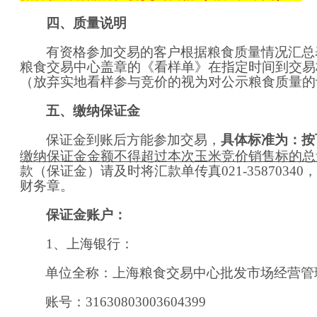
四、质量说明
有资格参加交易的客户根据粮食质量情况汇总
粮食交易中心盖章的《看样单》在指定时间到交易
（放弃实地看样参与竞价的视为对公示粮食质量的
五、缴纳保证金
保证金到账后方能参加交易，
具体标准为：按
缴纳保证金金额不得超过本次
玉米
竞价销售标的总
款（保证金）请及时将汇款单传真
021-35870340
，
财务章。
保证金账户：
1、上海银行：
单位全称：上海粮食交易中心批发市场经营管
账号：
31630803003604399