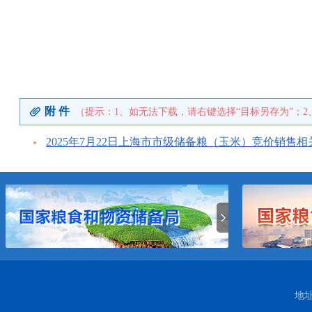
附 件
（提示：1、如无法下载，请右键选择“目标另存为”；2
2025年7月22日上海市市级储备粮（玉米）竞价销售相关
地址