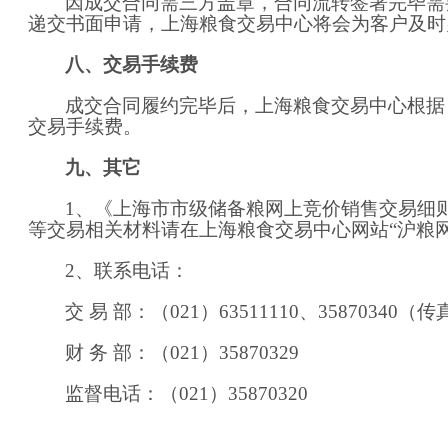
因成交合同需三方盖章，合同流转签署完毕需
递交书面申请，上海粮食交易中心将会为客户及时
八、交易手续费
成交合同履约完毕后，上海粮食交易中心根据
交易手续费。
九
、其它
1
、《上海市市级储备粮网上竞价销售交易细
等交易相关材料请在上海粮食交易中心网站
“沪粮
2
、联系电话：
交
易
部：（
021
）
63511110
、
35870340
（传
财
务
部：（
021
）
35870329
监督电话：（
0
21
）
3
587032
0