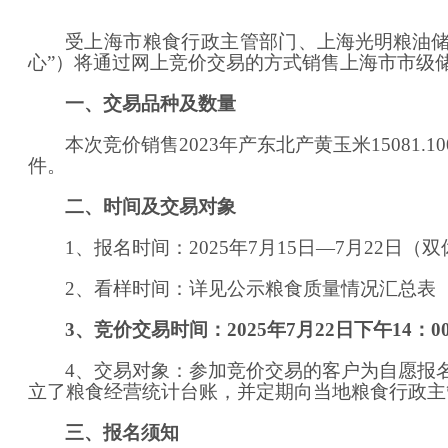
受
上海市粮食行政主管部门
、上海光明粮油
心”）将通过网上竞价交易的方式销售上海市市级
一、交易品种及数量
本次竞价销售
2023年产东北产黄玉米15081.10
件。
二、时间及交易对象
1
、报名时间：
202
5
年
7
月
15
日
—
7
月
22
日（
双
2、看样时间：详见公示粮食质量情况汇总表
3、竞价交易时间：
202
5
年
7
月
22
日
下
午
14
：
0
4、交易对象：参加竞价交易的客户为自愿报
立了粮食经营统计台账，并定期向当地粮食行政主
三、报名须知