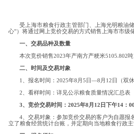
受
上海市粮食行政主管部门
、
上海光明粮油
心”）将通过网上竞价交易的方式销售上海市市级
一、交易品种及数量
本次竞价销售
2023年
产
南方产粳米
5105.80
二、时间及交易对象
1、报名时间：
202
5
年
8
月
5
日
—
8
月
12
日
（
双
2、看样时间：详见公示粮食质量情况汇总表
3、竞价交易时间：
202
5
年
8
月
12
日
下午
14
：
0
4、交易对象：参加竞价交易的客户为自愿报
立了粮食经营统计台账，并定期向当地粮食行政主