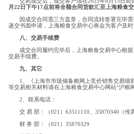
交易成交后，成交客户须在
202
5
年
8
月
15
日前
月
22
日下午
1
7
点前将全额合同货款汇至上海粮食交
因成交合同需三方盖章，合同流转签署完毕需
递交书面申请，上海粮食交易中心将会为客户及时
八、交易手续费
成交合同履约完毕后，上海粮食交易中心根据
交易手续费。
九
、其它
1、《上海市市级储备粮网上竞价销售交易细
等交易相关材料请在上海粮食交易中心网站
“沪粮
2、联系电话：
交
易
部：（
021
）
63511110
、
35870340
（传
财
务
部：（
021
）
35870329