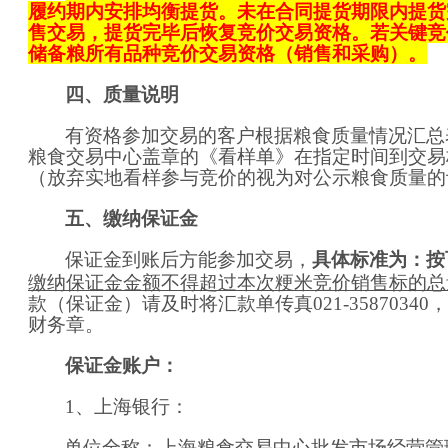
履约期内安排均衡提货。未在合同提货期限内提货
售交易，提货完毕后恢复竞价交易资格。若关键竞
储备粮所有品种竞价交易资格（销售和采购）。
四、质量说明
有资格参加交易的客户根据粮食质量情况汇总
粮食交易中心盖章的《看样单》在指定时间到交易
（放弃实地看样参与竞价的视为对公示粮食质量的
五、缴纳保证金
保证金到账后方能参加交易，
具体标准为：按
缴纳保证金金额不得超过本次粳
米
竞价销售标的总
款（保证金）请及时将汇款单传真
021-35870340
，
财务章。
保证金账户：
1、上海银行：
单位全称：上海粮食交易中心批发市场经营管