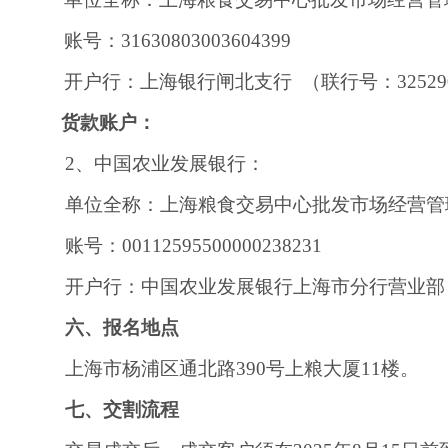
账号：
31630803003604399
开户行：上海银行
闸北支行
（联行号：
3252
货款账户：
2、中国农业发展银行：
单位全称：上海粮食交易中心批发市场经营管
账号：
00112595500000238231
开户行：中国农业发展银行上海市分行营业部
六、报名地点
上海市杨浦区通北路
390
号上粮大厦
1
1
楼。
七、交割流程