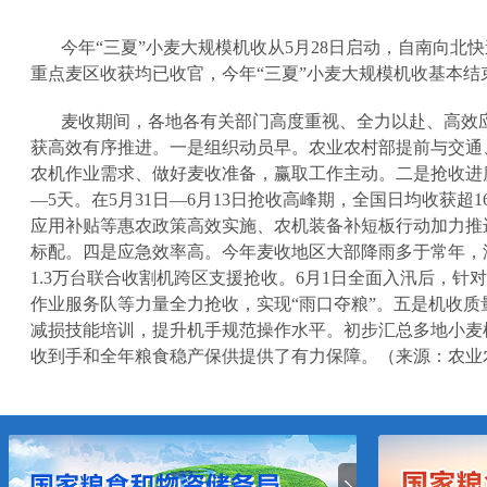
今年“三夏”小麦大规模机收从
5
月
28
日启动，自南向北快
重点麦区收获均已收官，今年“三夏”小麦大规模机收基本结
麦收期间，各地各有关部门高度重视、全力以赴、高效
获高效有序推进。一是组织动员早。农业农村部提前与交通
农机作业需求、做好麦收准备，赢取工作主动。二是抢收进
—
5
天。在
5
月
31
日—
6
月
13
日抢收高峰期，全国日均收获超
1
应用补贴等惠农政策高效实施、农机装备补短板行动加力推
标配。四是应急效率高。今年麦收地区大部降雨多于常年，
1.3
万台联合收割机跨区支援抢收。
6
月
1
日全面入汛后，针对
作业服务队等力量全力抢收，实现“雨口夺粮”。五是机收
减损技能培训，提升机手规范操作水平。初步汇总多地小麦
收到手和全年粮食稳产保供提供了有力保障。（来源：农业