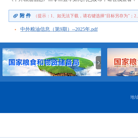
附 件
（提示：1、如无法下载，请右键选择“目标另存为”；2
中外粮油信息（第9期）--2025年.pdf
地址